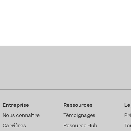
Entreprise
Ressources
Le
Nous connaître
Témoignages
Pr
Carrières
Resource Hub
Te