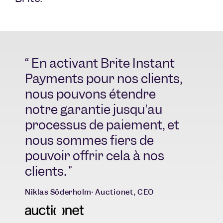
En activant Brite Instant
C
Payments pour nos clients,
ap
nous pouvons étendre
pe
notre garantie jusqu'au
ex
processus de paiement, et
– 
nous sommes fiers de
be
pouvoir offrir cela à nos
no
clients.
fa
il
Niklas Söderholm
Auctionet, CEO
pr
po