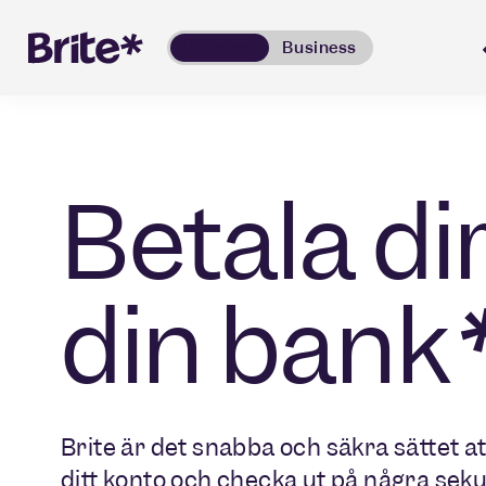
Personal
Business
Betala di
din bank
Brite är det snabba och säkra sättet att
ditt konto och checka ut på några sek