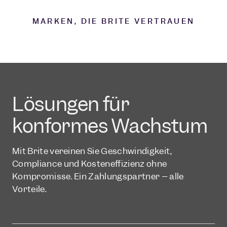
MARKEN, DIE BRITE VERTRAUEN
Lösungen für
konformes Wachstum
Mit Brite vereinen Sie Geschwindigkeit,
Compliance und Kosteneffizienz ohne
Kompromisse. Ein Zahlungspartner – alle
Vorteile.