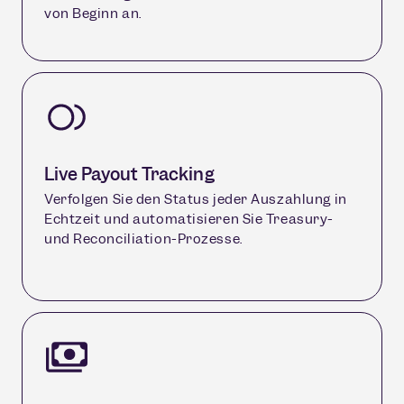
von Beginn an.
Live Payout Tracking
Verfolgen Sie den Status jeder Auszahlung in
Echtzeit und automatisieren Sie Treasury-
und Reconciliation-Prozesse.