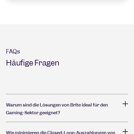
FAQs
Häufige Fragen
Warum sind die Lösungen von Brite ideal für den
Gaming-Sektor geeignet?
Wie minimieren die Closed-Loop-Auszahlungen von