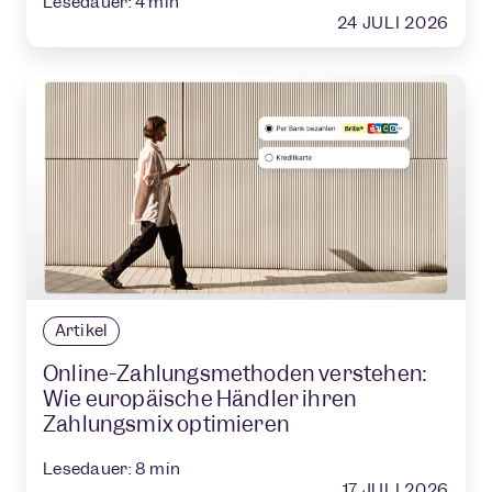
Lesedauer:
4
min
24 JULI 2026
Artikel
Online-Zahlungsmethoden verstehen:
Wie europäische Händler ihren
Zahlungsmix optimieren
Lesedauer:
8
min
17 JULI 2026