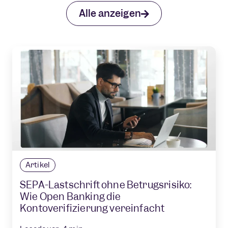
Alle anzeigen
Artikel
SEPA-Lastschrift ohne Betrugsrisiko:
Wie Open Banking die
Kontoverifizierung vereinfacht