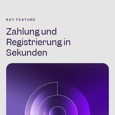
KEY FEATURE
Zahlung und
Registrierung in
Sekunden