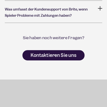
Was umfasst der Kundensupport von Brite, wenn
Spieler Probleme mit Zahlungen haben?
Sie haben noch weitere Fragen?
Kontaktieren Sie uns