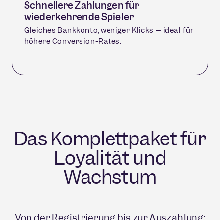
Schnellere Zahlungen für
wiederkehrende Spieler
Gleiches Bankkonto, weniger Klicks – ideal für
höhere Conversion-Rates.
Das Komplettpaket für
Loyalität und
Wachstum
Von der Registrierung bis zur Auszahlung: