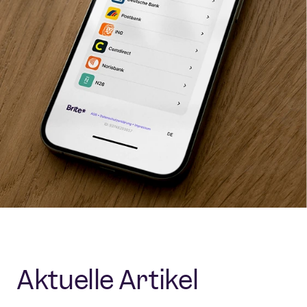
Aktuelle Artikel