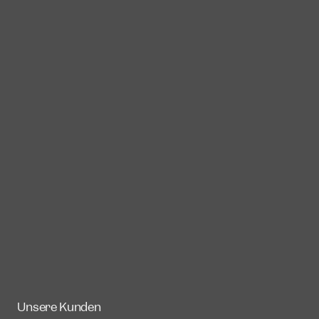
Unsere Kunden