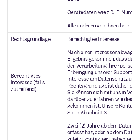
Gerätedaten: wie z.B. IP-Numme
Alle anderen von Ihnen bereitge
Rechtsgrundlage
Berechtigtes Interesse
Nach einer Interessenabwägung
Ergebnis gekommen, dass das In
der Verarbeitung Ihrer person
Erbringung unserer Support- u
Berechtigtes
Interesse am Datenschutz überw
Interesse (falls
Rechtsgrundlage ist daher das b
zutreffend)
Sie können sich mit uns in Ver
darüber zu erfahren, wie diese
gekommen ist. Unsere Kontakti
Sie in Abschnitt 3.
Zwei (2) Jahre ab dem Datum, a
erfasst hat, oder ab dem Datum
zuletzt kontaktiert haben, je n