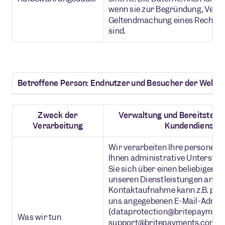
wenn sie zur Begründung, Verte
Geltendmachung eines Rechtsa
sind.
Betroffene Person: Endnutzer und Besucher der Websi
Zweck der
Verwaltung und Bereitstellu
Verarbeitung
Kundendiensten 
Wir verarbeiten Ihre personen
Ihnen administrative Unterstüt
Sie sich über einen beliebigen 
unseren Dienstleistungen an un
Kontaktaufnahme kann z.B. per E
uns angegebenen E-Mail-Adres
(dataprotection@britepayment
Was wir tun
support@britepayments.com) od