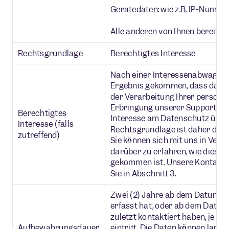
Gerätedaten: wie z.B. IP-Numme
Alle anderen von Ihnen bereitge
Rechtsgrundlage
Berechtigtes Interesse
Nach einer Interessenabwägung
Ergebnis gekommen, dass das In
der Verarbeitung Ihrer person
Erbringung unserer Support- u
Berechtigtes
Interesse am Datenschutz überw
Interesse (falls
Rechtsgrundlage ist daher das b
zutreffend)
Sie können sich mit uns in Ver
darüber zu erfahren, wie diese
gekommen ist. Unsere Kontakti
Sie in Abschnitt 3.
Zwei (2) Jahre ab dem Datum, a
erfasst hat, oder ab dem Datum
zuletzt kontaktiert haben, je n
Aufbewahrungsdauer
eintritt. Die Daten können läng