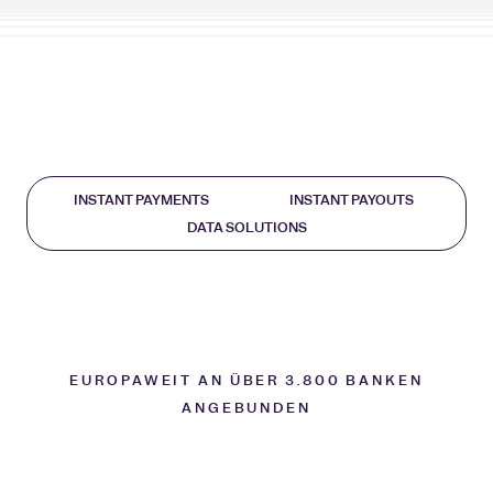
INSTANT PAYMENTS
INSTANT PAYOUTS
DATA SOLUTIONS
Spenden, einfach wie nie
Mühelose Auszahlungen
Kontoverifzierung für
sichere Spenden
EUROPAWEIT AN ÜBER 3.800 BANKEN
ANGEBUNDEN