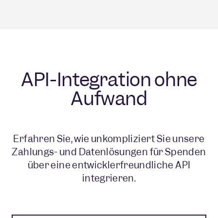
Unterstützungen stärkt.
Mehr über Instant Payouts erfahren →
Lastschrifteinzüge.
Mehr über Instant Payments erfahren →
Mehr über Data Solutions erfahren →
API-Integration ohne
Aufwand
Erfahren Sie, wie unkompliziert Sie unsere
Zahlungs- und Datenlösungen für Spenden
über eine entwicklerfreundliche API
integrieren.