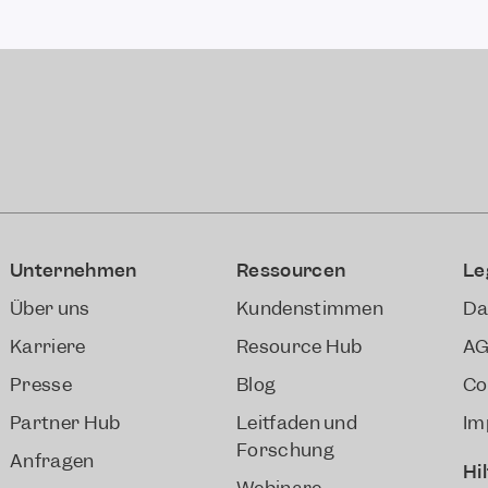
Unternehmen
Ressourcen
Le
Über uns
Kundenstimmen
Da
Karriere
Resource Hub
A
Presse
Blog
Co
Partner Hub
Leitfäden und
Im
Forschung
Anfragen
Hi
Webinare