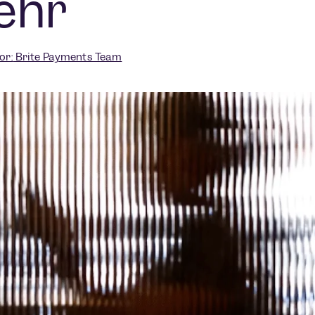
ehr
or:
Brite Payments Team