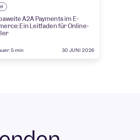
el
paweite A2A Payments im E-
rce: Ein Leitfaden für Online-
ler
30 JUNI 2026
auer:
5
min
fenden