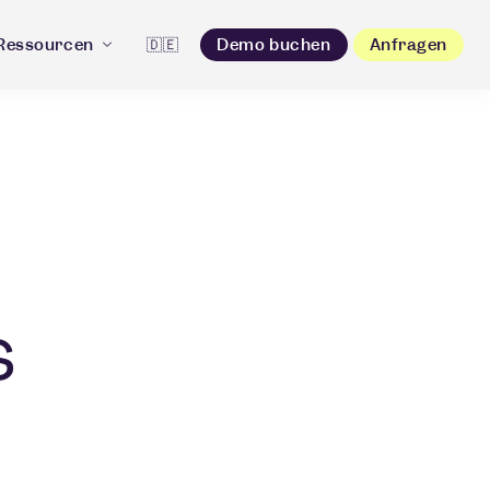
Ressourcen
🇩🇪
Demo buchen
Anfragen
s