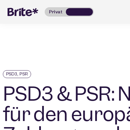
Privat
Business
PSD3
,
PSR
PSD3 & PSR: 
für den europ