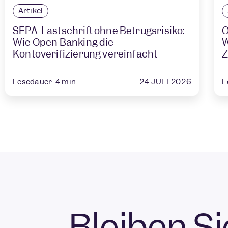
Artikel
SEPA-Lastschrift ohne Betrugsrisiko:
O
Wie Open Banking die
W
Kontoverifizierung vereinfacht
Z
24 JULI 2026
Lesedauer:
4
min
L
Bleiben S