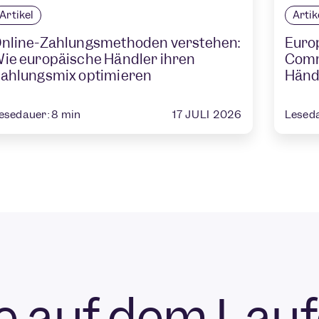
Artikel
Artik
nline-Zahlungsmethoden verstehen:
Euro
ie europäische Händler ihren
Comme
ahlungsmix optimieren
Händ
17 JULI 2026
esedauer:
8
min
Lesed
ie auf dem Lau