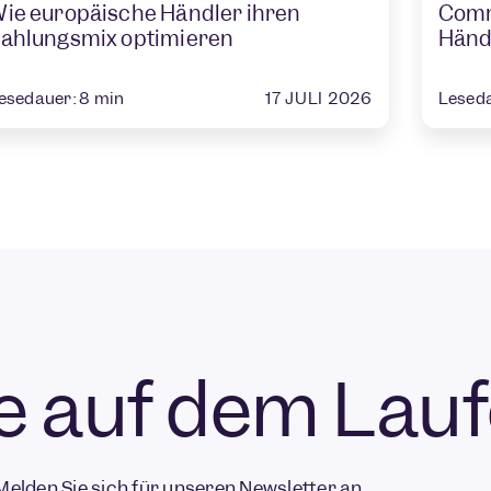
ie europäische Händler ihren
Comme
ahlungsmix optimieren
Händ
17 JULI 2026
esedauer:
8
min
Lesed
ie auf dem Lau
Melden Sie sich für unseren Newsletter an.