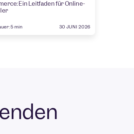
rce: Ein Leitfaden für Online-
ler
30 JUNI 2026
auer:
5
min
fenden