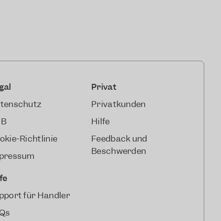
gal
Privat
tenschutz
Privatkunden
GB
Hilfe
okie-Richtlinie
Feedback und
Beschwerden
pressum
lfe
pport für Händler
Qs