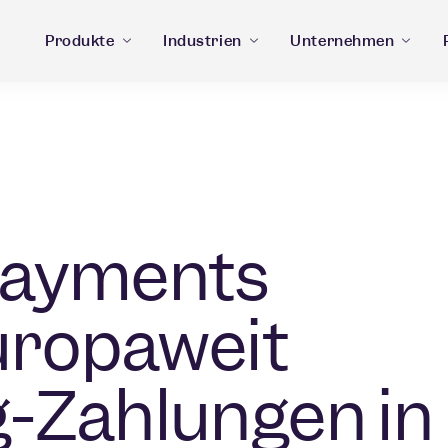
Produkte
Industrien
Unternehmen
 Payments
uropaweit
-Zahlungen in